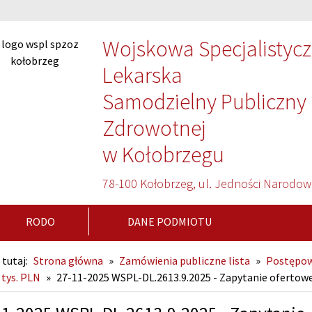
Wojskowa Specjalistyc
Lekarska
Samodzielny Publiczny 
Zdrowotnej
w Kołobrzegu
78-100 Kołobrzeg, ul. Jedności Narodow
RODO
DANE PODMIOTU
 tutaj:
Strona główna
»
Zamówienia publiczne lista
»
Postępow
 tys. PLN
»
27-11-2025 WSPL-DL.2613.9.2025 - Zapytanie ofertow