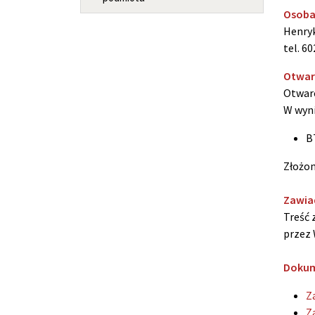
Osoba
Henryk
tel. 6
Otwarc
Otwarc
W wyni
B
Złożon
Zawia
Treść 
przez 
Dokum
Z
Z