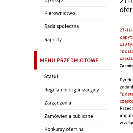
27-
ofe
Kierownictwo
Rada społeczna
27-11
Zapyta
Raporty
130 tys
"Dost
często
MENU PRZEDMIOTOWE
Zakoń
Statut
Dyrekt
zadani
Regulamin organizacyjny
"Dost
często
Zarządzenia
Przedm
impul
Zamówienia publiczne
w załą
Konkursy ofert na