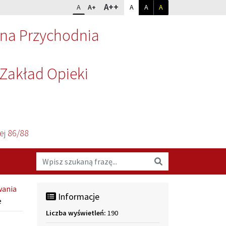
Dopasuj kontrast
Zmień rozmiar czcionki
rozmiar największy
A++
rozmiar standardowy
rozmiar powiększony
kontrast standardowy
kontrast biały na czarnym
kontrast żółty na cz
A
A+
A
A
A
zna Przychodnia
Zakład Opieki
ej 86/88
Wyszukaj na stronie
Wyszukaj
ania
Informacje
e
Liczba wyświetleń:
190