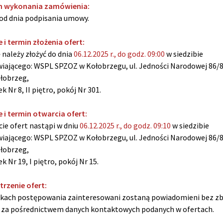
n wykonania zamówienia:
 od dnia podpisania umowy.
e i termin złożenia ofert:
 należy złożyć do dnia
06.12.2025 r., do godz. 09:00
w siedzibie
ającego: WSPL SPZOZ w Kołobrzegu, ul. Jedności Narodowej 86/8
łobrzeg,
k Nr 8, II piętro, pokój Nr 301.
e i termin otwarcia ofert:
ie ofert nastąpi w dniu
06.12.2025 r., do godz. 09:10
w siedzibie
ającego: WSPL SPZOZ w Kołobrzegu, ul. Jedności Narodowej 86/8
łobrzeg,
k Nr 19, I piętro, pokój Nr 15.
rzenie ofert:
kach postępowania zainteresowani zostaną powiadomieni bez z
 za pośrednictwem danych kontaktowych podanych w ofertach.