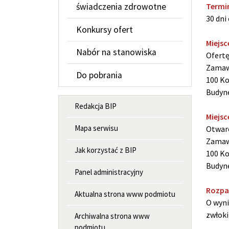
Termi
świadczenia zdrowotne
30 dni
Konkursy ofert
Miejsc
Nabór na stanowiska
Ofertę
Zamawi
Do pobrania
100 Ko
Budyne
MENU INFORMACYJNE
Redakcja BIP
Miejsc
Mapa serwisu
Otwarc
Zamawi
Jak korzystać z BIP
100 Ko
Budyne
Panel administracyjny
Rozpat
Aktualna strona www podmiotu
O wyni
zwłoki
Archiwalna strona www
podmiotu