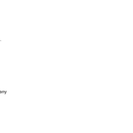
.
any