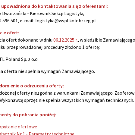
 upoważniona do kontaktowania się z oferentami:
 Dworzański - Kierownik Sekcji Logistyki,
02 596 501
, e-mail: logistyka@wspl.kolobrzeg.pl
ie ofert:
ia ofert dokonano w dniu
06.12.2025 r.
, w siedzibie Zamawiającego
ku przeprowadzonej procedury złożono 1 ofertę:
TL Poland Sp. z o.o.
a oferta nie spełnia wymagań Zamawiającego.
domienie o odrzuceniu oferty:
złożonej oferty niezgodna z warunkami Zamawiającego. Zaoferow
Wykonawcę sprzęt nie spełnia wszystkich wymagań technicznych.
enty do pobrania poniżej:
apytanie ofertowe
ałącznik Nr 1 - Parametry techniczne