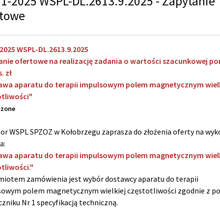
11-2025 WSPL-DL.2613.9.2025 - Zapytanie
rtowe
-2025 WSPL-DL.2613.9.2025
nie ofertowe na realizację zadania o wartości szacunkowej pon
. zł
awa aparatu do terapii impulsowym polem magnetycznym wielk
tliwości"
czone
or WSPL SPZOZ w Kołobrzegu zaprasza do złożenia oferty na wyk
a:
awa aparatu do terapii impulsowym polem magnetycznym wielk
tliwości."
iotem zamówienia jest wybór dostawcy aparatu do terapii
sowym polem magnetycznym wielkiej częstotliwości zgodnie z p
czniku Nr 1 specyfikacją techniczną.