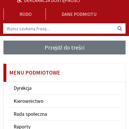
DEKLARACJA DOSTĘPNOŚCI
RODO
DANE PODMIOTU
Wyszukaj na stronie
Wys
Przejdź do treści
MENU PODMIOTOWE
Dyrekcja
Kierownictwo
Rada społeczna
Raporty