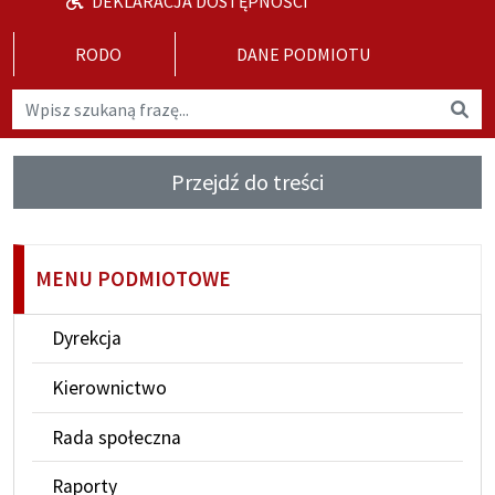
DEKLARACJA DOSTĘPNOŚCI
RODO
DANE PODMIOTU
Wyszukaj na stronie
Wys
Przejdź do treści
MENU PODMIOTOWE
Dyrekcja
Kierownictwo
Rada społeczna
Raporty