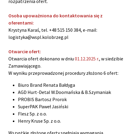
rozpatrzenia ofert.
Osoba upoważniona do kontaktowania się z
oferentami:
Krystyna Karaś, tel. +48 515 150 384, e-mail:
logistyka@wspl.kolobrzeg.pl
Otwarcie ofert:
Otwarcia ofert dokonano w dniu
01.12.2025 r.
, w siedzibie
Zamawiającego.
W wyniku przeprowadzonej procedury złożono 6 ofert:
Biuro Brand Renata Bałdyga
AGD Hurt-Detal W.Doomańska & B.Szymaniak
PROBIS Bartosz Prorok
SuperPAK Paweł Jasiński
Flesz Sp. z o.o.
Henry Kruse Sp. z o.o.
Wszystkie złożone oferty spełniają wymagania