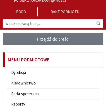
DEKLARACJA DOSTĘPNOŚCI
RODO
DANE PODMIOTU
Wyszukaj na stronie
Wys
Przejdź do treści
MENU PODMIOTOWE
Dyrekcja
Kierownictwo
Rada społeczna
Raporty